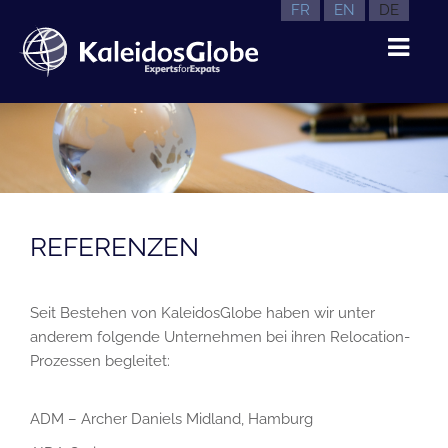
FR
EN
DE
REFERENZEN
Seit Bestehen von KaleidosGlobe haben wir unter
anderem folgende Unternehmen bei ihren Relocation-
Prozessen begleitet:
ADM – Archer Daniels Midland, Hamburg