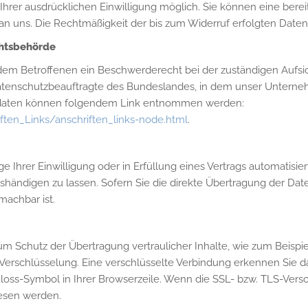
rer ausdrücklichen Einwilligung möglich. Sie können eine bereits 
l an uns. Die Rechtmäßigkeit der bis zum Widerruf erfolgten Date
chtsbehörde
 dem Betroffenen ein Beschwerderecht bei der zuständigen Aufsi
atenschutzbeauftragte des Bundeslandes, in dem unser Unternehm
tdaten können folgendem Link entnommen werden:
ften_Links/anschriften_links-node.html
.
e Ihrer Einwilligung oder in Erfüllung eines Vertrags automatisiert
ändigen zu lassen. Sofern Sie die direkte Übertragung der Dat
machbar ist.
um Schutz der Übertragung vertraulicher Inhalte, wie zum Beispie
 Verschlüsselung. Eine verschlüsselte Verbindung erkennen Sie d
hloss-Symbol in Ihrer Browserzeile. Wenn die SSL- bzw. TLS-Versch
lesen werden.